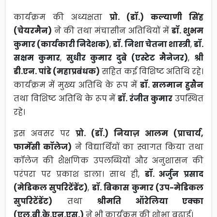
कार्यक्रम की अध्यक्षता
प्रो. (डॉ.) कल्याणी सिंह
(चेयरमैन)
ने की तथा मंचासीन अतिथियों में
डॉ. शुभम
कुमार (कार्यकारी निदेशक)
,
डॉ. निशा चेतना शास्त्री
,
डॉ.
सक्षम कुमार
,
सुधीर कुमार दुबे (एस्टेट मैनेजर)
,
श्री
डी.एन. पांडे (महाप्रबंधक)
सहित कई विशिष्ट अतिथि रहे।
कार्यक्रम में मुख्य अतिथि के रूप में
डॉ. सलमान हुसैन
तथा विशिष्ट अतिथि के रूप में
डॉ. रंजीत कुमार
उपस्थित
रहे।
इस अवसर पर
प्रो. (डॉ.) नियाज़ आलम (प्राचार्य,
फार्मेसी कॉलेज)
ने विद्यार्थियों का स्वागत किया तथा
कॉलेज की शैक्षणिक उपलब्धियों और अनुशासन की
परंपरा पर प्रकाश डाला। साथ ही,
डॉ. अर्जुन प्रसाद
(मेडिकल सुपरिटेंडेंट)
,
डॉ. बिकास कुमार (उप-मेडिकल
सुपरिटेंडेंट)
तथा
श्रीमति ऑरेलिया एक्का
(एल.बी.के.एन.एस.)
ने भी कार्यक्रम की शोभा बढ़ाई।