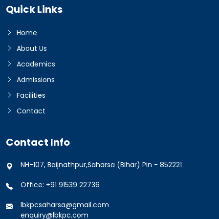
Quick Links
Home
About Us
Academics
Admissions
Facilities
Contact
Contact Info
NH-107, Baijnathpur,Saharsa (Bihar) Pin - 852221
Office: +91 91539 22736
lbkpcsaharsa@gmail.com
enquiry@lbkpc.com