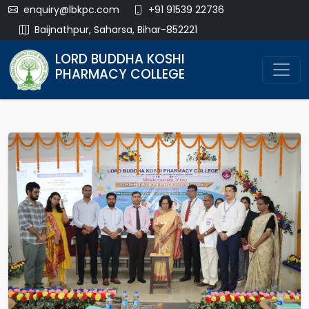
enquiry@lbkpc.com
+91 91539 22736
Baijnathpur, Saharsa, Bihar-852221
LORD BUDDHA KOSHI
PHARMACY COLLEGE